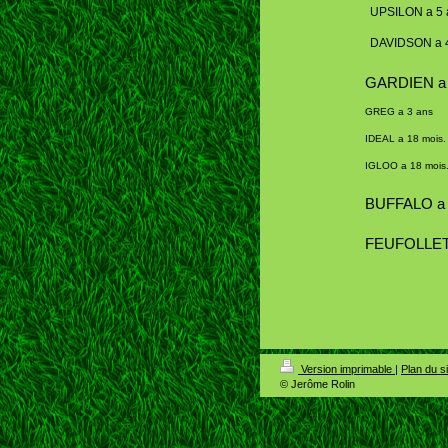
UPSILON a 5 
DAVIDSON a 
GARDIEN a 
GREG a 3 ans
IDEAL a 18 mois.
IGLOO a 18 mois
BUFFALO a 
FEUFOLLET 
Version imprimable
|
Plan du si
© Jerôme Rolin