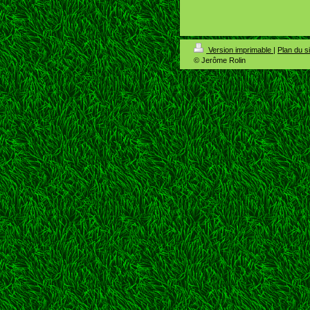
Version imprimable
|
Plan du si
© Jerôme Rolin