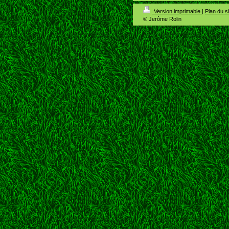
Version imprimable
|
Plan du si
© Jerôme Rolin